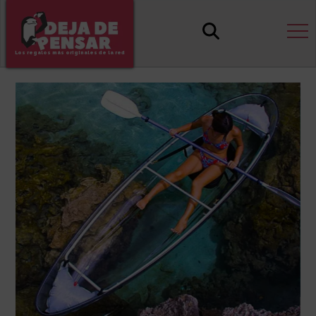
Los regalos más originales de la red