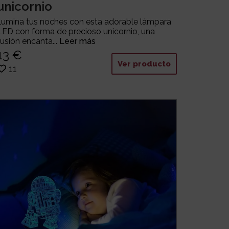
unicornio
Ilumina tus noches con esta adorable lámpara
LED con forma de precioso unicornio, una
fusión encanta...
Leer más
13 €
Ver producto
11