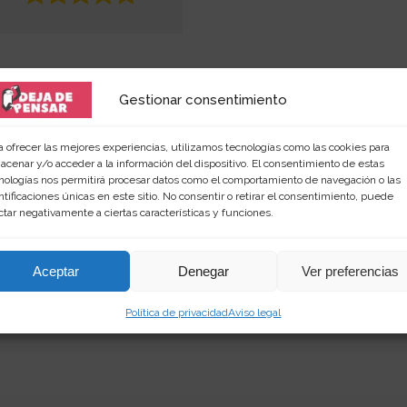
Gestionar consentimiento
a ofrecer las mejores experiencias, utilizamos tecnologías como las cookies para
acenar y/o acceder a la información del dispositivo. El consentimiento de estas
nologías nos permitirá procesar datos como el comportamiento de navegación o las
 amante de las palabras y de los productos singular
ntificaciones únicas en este sitio. No consentir o retirar el consentimiento, puede
ctar negativamente a ciertas características y funciones.
rimientos en
dejadepensar.com
. Me gusta el mar y dis
Aceptar
Denegar
Ver preferencias
Política de privacidad
Aviso legal