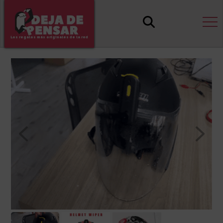
Los regalos más originales de la red