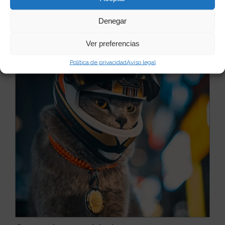
Denegar
Quizás te puede interesar...
Ver preferencias
Política de privacidad
Aviso legal