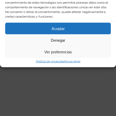
consentimiento de estas tecnologías nos permitirá procesar datos como el
Redactora web curiosa, amante de las
comportamiento de navegación o las identificaciones únicas en este sitio.
palabras y de los productos singulares. Me
No consentir o retirar el consentimiento, puede afectar negativamente a
encanta investigar por la red y compartir mis
ciertas características y funciones.
descubrimientos en
dejadepensar.com
. Me
gusta el mar y disfrutar de la vida.
Aceptar
Denegar
Ver preferencias
Política de privacidad
Aviso legal