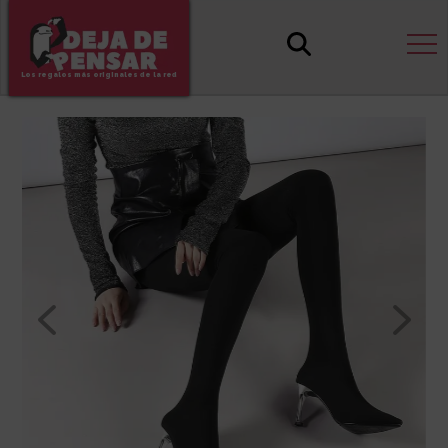
Los regalos más originales de la red