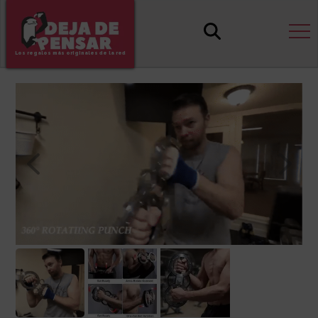
Los regalos más originales de la red