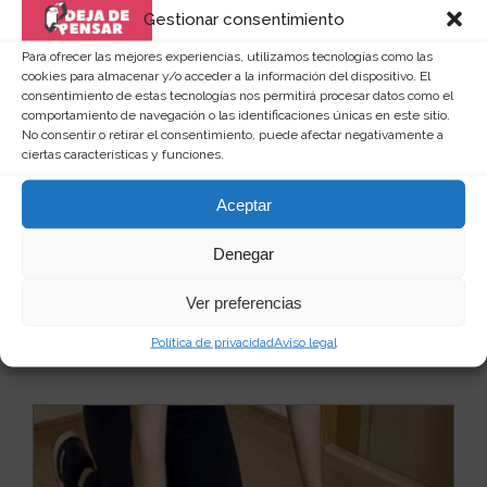
Gestionar consentimiento
Para ofrecer las mejores experiencias, utilizamos tecnologías como las
cookies para almacenar y/o acceder a la información del dispositivo. El
consentimiento de estas tecnologías nos permitirá procesar datos como el
comportamiento de navegación o las identificaciones únicas en este sitio.
No consentir o retirar el consentimiento, puede afectar negativamente a
ciertas características y funciones.
Comba invisible electrónica especial
interiores
Aceptar
Si eres de los que les gusta practicar deporte
habitualmente, esta opción que te ofrecemos te
puede ...
Leer más
Denegar
25
8 €
Ver preferencias
Ver producto
Política de privacidad
Aviso legal