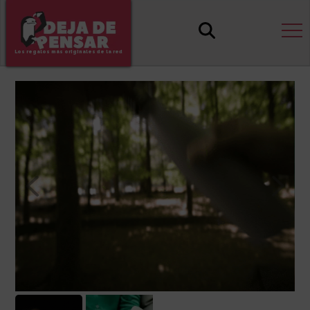
Los regalos más originales de la red