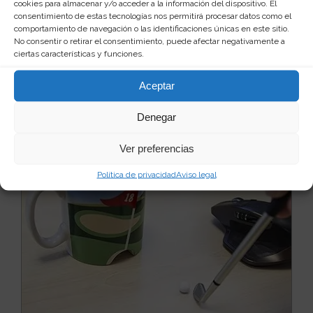
cookies para almacenar y/o acceder a la información del dispositivo. El
Taza de café váter
consentimiento de estas tecnologías nos permitirá procesar datos como el
Si no eres nada aprensivo y la delicadeza no es lo
comportamiento de navegación o las identificaciones únicas en este sitio.
tuyo, ahora tienes la taza perfecta para acompaña...
No consentir o retirar el consentimiento, puede afectar negativamente a
Leer más
ciertas características y funciones.
24
15 €
Aceptar
Ver producto
Denegar
Ver preferencias
Política de privacidad
Aviso legal