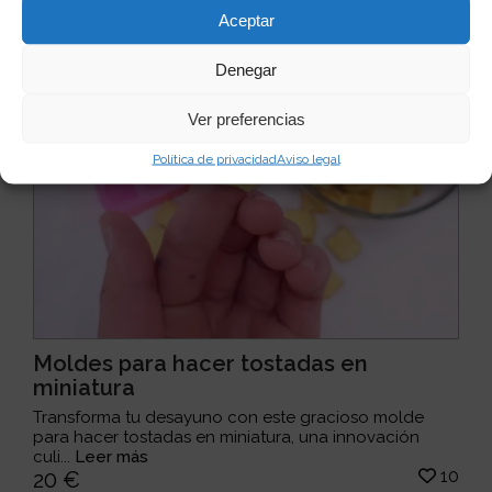
Aceptar
Denegar
Ver preferencias
Política de privacidad
Aviso legal
Moldes para hacer tostadas en
miniatura
Transforma tu desayuno con este gracioso molde
para hacer tostadas en miniatura, una innovación
culi...
Leer más
10
20 €