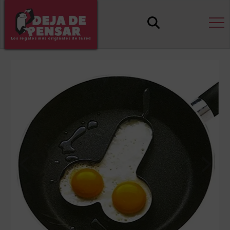
Los regalos más originales de la red