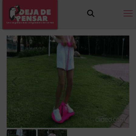
Los regalos más originales de la red