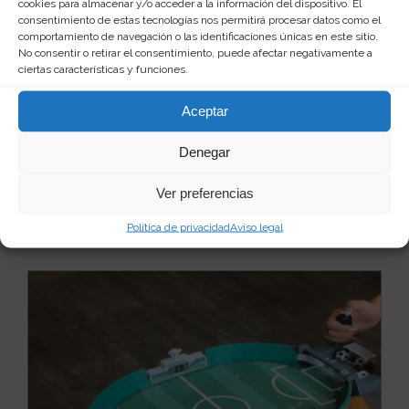
cookies para almacenar y/o acceder a la información del dispositivo. El
consentimiento de estas tecnologías nos permitirá procesar datos como el
comportamiento de navegación o las identificaciones únicas en este sitio.
No consentir o retirar el consentimiento, puede afectar negativamente a
Pelota inflable para caminar sobre el
ciertas características y funciones.
agua
Al agua patos, y a disfrutar de lo lindo corriendo,
Aceptar
rodando y dando vueltas sin parar sobre el agua....
Leer más
Denegar
25
250 €
Ver preferencias
Ver producto
Política de privacidad
Aviso legal