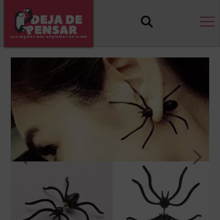
Los regalos más originales de la red