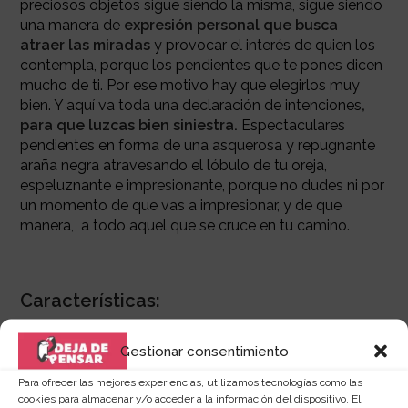
preciosos objetos sigue siendo la misma, sigue siendo
una manera de
expresión personal que busca
atraer las miradas
y provocar el interés de quien los
contempla, porque los pendientes que te pones dicen
mucho de ti. Por ese motivo hay que elegirlos muy
bien. Y aquí va toda una declaración de intenciones
,
para que luzcas bien siniestra.
Espectaculares
pendientes en forma de una asquerosa y repugnante
araña negra atravesando el lóbulo de tu oreja,
espeluznante e impresionante, porque no dudes ni por
un momento de que vas a impresionar, y de que
manera, a todo aquel que se cruce en tu camino.
Características:
-Material:
Metal.
Gestionar consentimiento
-Color:
Negro.
Para ofrecer las mejores experiencias, utilizamos tecnologías como las
cookies para almacenar y/o acceder a la información del dispositivo. El