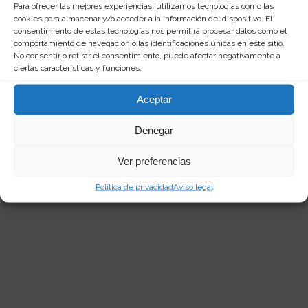
Para ofrecer las mejores experiencias, utilizamos tecnologías como las
cookies para almacenar y/o acceder a la información del dispositivo. El
consentimiento de estas tecnologías nos permitirá procesar datos como el
comportamiento de navegación o las identificaciones únicas en este sitio.
No consentir o retirar el consentimiento, puede afectar negativamente a
Cristina Cárdenas
ciertas características y funciones.
Aceptar
Redactora web curiosa, amante de las
palabras y de los productos singulares. Me
encanta investigar por la red y compartir mis
Denegar
descubrimientos en
dejadepensar.com
. Me
gusta el mar y disfrutar de la vida.
Ver preferencias
Política de privacidad
Aviso legal