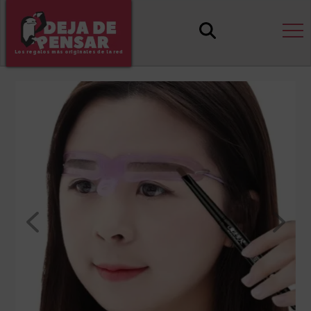
Los regalos más originales de la red