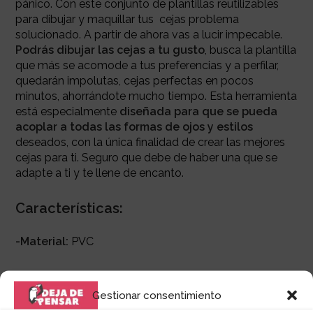
pánico. Con este conjunto de plantillas reutilizables
para dibujar y maquillar tus cejas problema
solucionado. A partir de ahora vas a lucir impecable.
Podrás dibujar las cejas a tu gusto
, busca la plantilla
que más se acomode a tus preferencias y a perfilar,
quedarán impolutas, cejas perfectas en pocos
minutos, ahorrándote mucho tiempo. Esta
herramienta
está especialmente
diseñada para que se pueda
acoplar a todas las formas de ojos y estilos
deseados, con la única finalidad de crear las mejores
cejas para ti. Seguro
que debe de haber una que se
adapte a ti y te llene de encanto.
Características:
-Material:
PVC
Gestionar consentimiento
Autor: