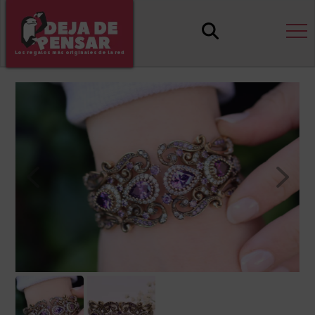
Los regalos más originales de la red