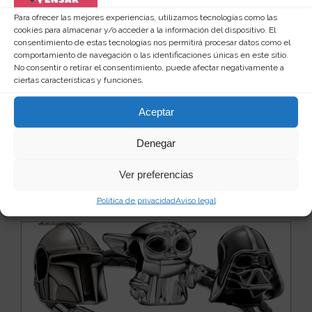
Para ofrecer las mejores experiencias, utilizamos tecnologías como las
cookies para almacenar y/o acceder a la información del dispositivo. El
consentimiento de estas tecnologías nos permitirá procesar datos como el
comportamiento de navegación o las identificaciones únicas en este sitio.
No consentir o retirar el consentimiento, puede afectar negativamente a
Pulsera con colgante de corazón
ciertas características y funciones.
Hay ciertos objetos que en cuanto los ves te
enamoras. En cuanto los ves sientes el deseo
Aceptar
irrefrenab...
Leer más
25
16 €
Denegar
Ver producto
Ver preferencias
Política de privacidad
Aviso legal