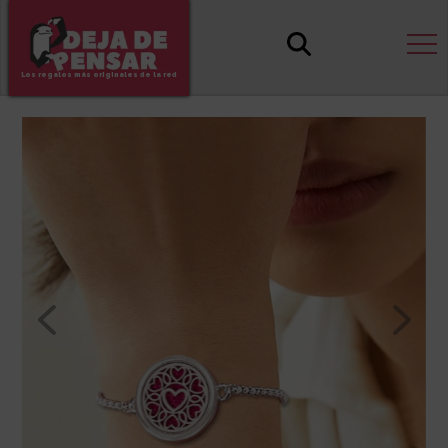
Los regalos más originales de la red