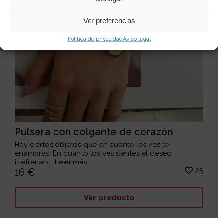
Ver preferencias
Política de privacidad
Aviso legal
Pulsera con colgante de corazón
Hay ciertos objetos que en cuanto los ves te
enamoras. En cuanto los ves sientes el deseo
irrefrenab...
Leer más
25
16 €
Ver producto