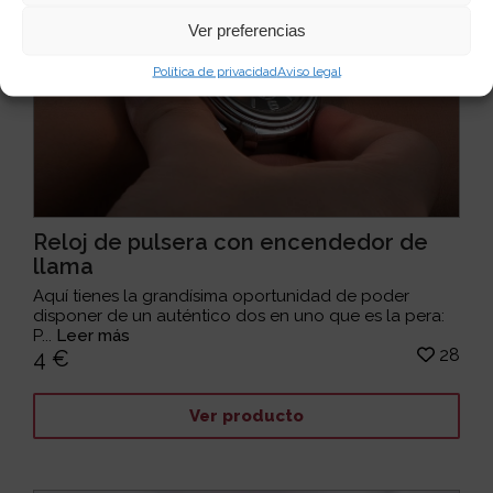
Ver preferencias
Política de privacidad
Aviso legal
Reloj de pulsera con encendedor de
llama
Aquí tienes la grandísima oportunidad de poder
disponer de un auténtico dos en uno que es la pera:
P...
Leer más
28
4 €
Ver producto