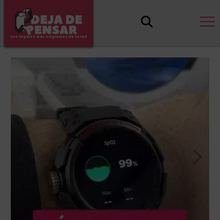
Los regalos más originales de la red