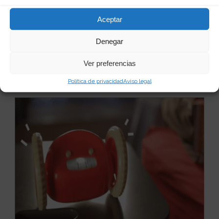
Aceptar
Denegar
Ver preferencias
Quizás te puede interesar...
Política de privacidad
Aviso legal