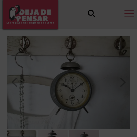
Los regalos más originales de la red