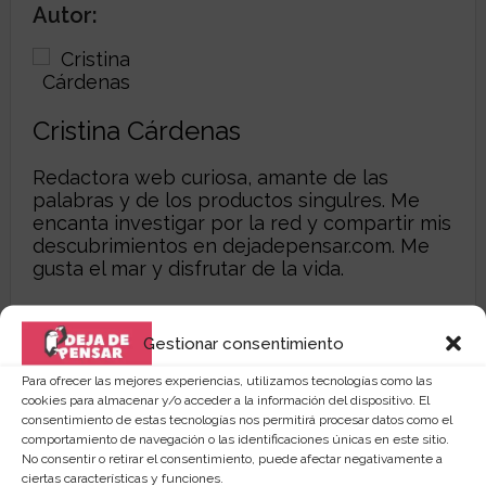
Autor:
Cristina Cárdenas
Redactora web curiosa, amante de las
palabras y de los productos singulres. Me
encanta investigar por la red y compartir mis
descubrimientos en dejadepensar.com. Me
gusta el mar y disfrutar de la vida.
Gestionar consentimiento
Para ofrecer las mejores experiencias, utilizamos tecnologías como las
cookies para almacenar y/o acceder a la información del dispositivo. El
consentimiento de estas tecnologías nos permitirá procesar datos como el
comportamiento de navegación o las identificaciones únicas en este sitio.
No consentir o retirar el consentimiento, puede afectar negativamente a
ciertas características y funciones.