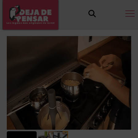
Los regalos más originales de la red