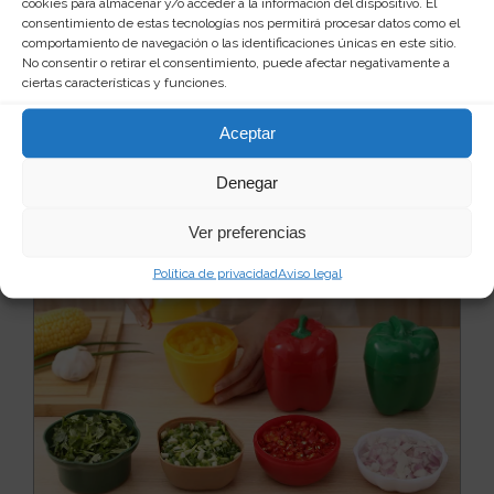
cookies para almacenar y/o acceder a la información del dispositivo. El
Deshuesador de cerezas
consentimiento de estas tecnologías nos permitirá procesar datos como el
Estamos en temporada de cerezas. Riquísima y
comportamiento de navegación o las identificaciones únicas en este sitio.
deliciosa fruta. Pero hay a quien le molesta el
No consentir o retirar el consentimiento, puede afectar negativamente a
incómod...
Leer más
ciertas características y funciones.
26
2 €
Aceptar
Ver producto
Denegar
Ver preferencias
Política de privacidad
Aviso legal