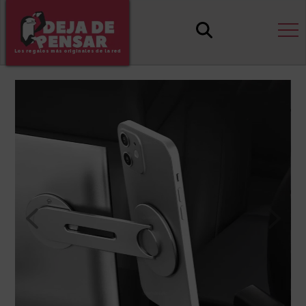
Los regalos más originales de la red