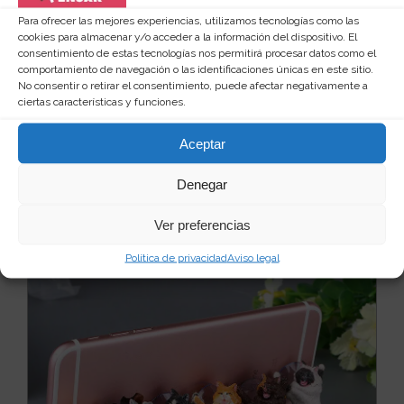
Para ofrecer las mejores experiencias, utilizamos tecnologías como las
cookies para almacenar y/o acceder a la información del dispositivo. El
consentimiento de estas tecnologías nos permitirá procesar datos como el
comportamiento de navegación o las identificaciones únicas en este sitio.
Funda para móvil tostada desayuno
No consentir o retirar el consentimiento, puede afectar negativamente a
Hola, hola, si eres un fanático empedernido de los
ciertas características y funciones.
desayunos, si estás toda la noche esperando que l...
Leer más
Aceptar
24
30 €
Denegar
Ver producto
Ver preferencias
Política de privacidad
Aviso legal