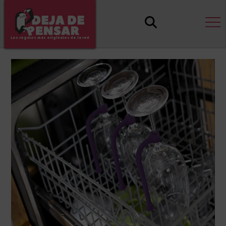
Los regalos más originales de la red