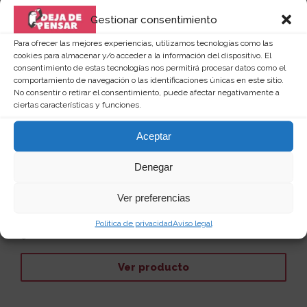
Gestionar consentimiento
Para ofrecer las mejores experiencias, utilizamos tecnologías como las
cookies para almacenar y/o acceder a la información del dispositivo. El
consentimiento de estas tecnologías nos permitirá procesar datos como el
comportamiento de navegación o las identificaciones únicas en este sitio.
No consentir o retirar el consentimiento, puede afectar negativamente a
ciertas características y funciones.
Aceptar
Cortador de frutas y verduras en
Denegar
rodajas
Este GIF del corte de sandia es hipnótico y dan ganas
Ver preferencias
de comprar ahora mismo ese cortador y empezar ...
Leer más
Política de privacidad
Aviso legal
40
30 €
Ver producto