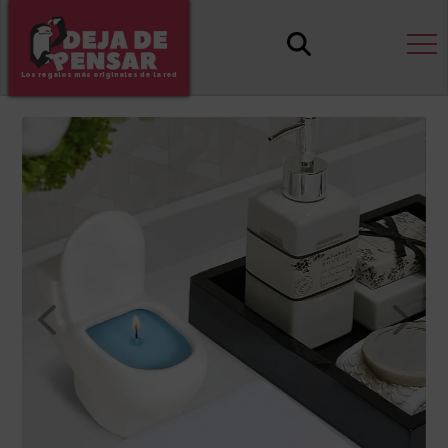
Los regalos más originales de la red