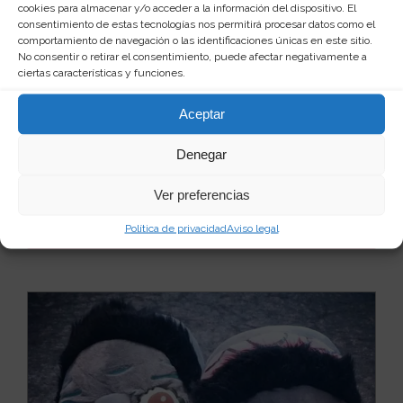
cookies para almacenar y/o acceder a la información del dispositivo. El
consentimiento de estas tecnologías nos permitirá procesar datos como el
comportamiento de navegación o las identificaciones únicas en este sitio.
No consentir o retirar el consentimiento, puede afectar negativamente a
ciertas características y funciones.
Zapatillas Hulk de estar por casa
Aceptar
Oye, si eres una persona divertida que te gusta darle
toques de humor a la vida, que no te ciñes a l...
Leer
Denegar
más
25
7 €
Ver preferencias
Política de privacidad
Aviso legal
Ver producto