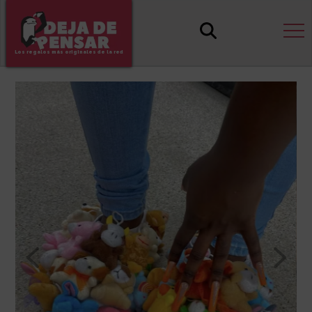
Los regalos más originales de la red