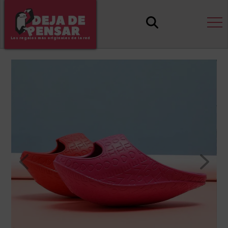
Los regalos más originales de la red