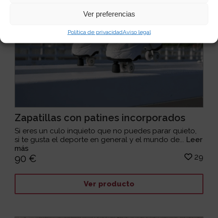
Ver preferencias
Política de privacidad
Aviso legal
Zapatillas con patines incorporados
Si eres un culo inquieto que no puedes parar quieto,
si te gusta el deporte en general y el mundo de...
Leer
más
29
90 €
Ver producto