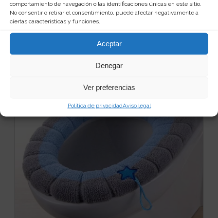
comportamiento de navegación o las identificaciones únicas en este sitio.
Leer más
No consentir o retirar el consentimiento, puede afectar negativamente a
24
10 €
ciertas características y funciones.
Ver producto
Aceptar
Denegar
Ver preferencias
Política de privacidad
Aviso legal