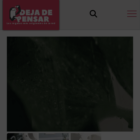
Los regalos más originales de la red