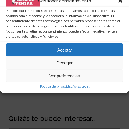
Gestionar consentimiento
encanta investigar por la red y compartir mis
descubrimientos en dejadepensar.com. Me
Para ofrecer las mejores experiencias, utilizamos tecnologías como las
gusta el mar y disfrutar de la vida.
cookies para almacenar y/o acceder a la información del dispositivo. El
consentimiento de estas tecnologías nos permitirá procesar datos como el
comportamiento de navegación o las identificaciones únicas en este sitio.
No consentir o retirar el consentimiento, puede afectar negativamente a
ciertas características y funciones.
Aceptar
Denegar
Ver preferencias
Política de privacidad
Aviso legal
Quizás te puede interesar...