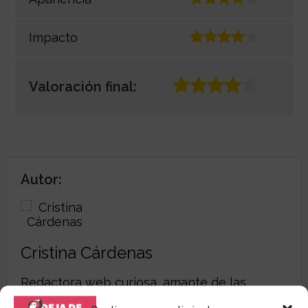
Impacto
Valoración final:
Autor:
Cristina Cárdenas
Redactora web curiosa, amante de las
palabras y de los productos singulres. Me