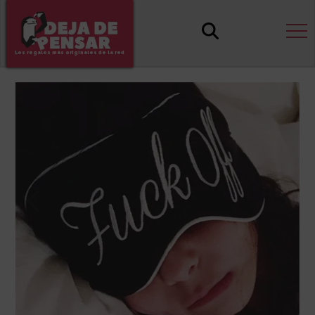
Los regalos más originales de la red