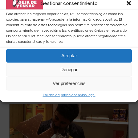
Gestionar consentimiento
Para ofrecer las mejores experiencias, utilizamos tecnologías como las
cookies para almacenar y/o acceder a la información del dispositivo. El
consentimiento de estas tecnologías nos permitirá procesar datos como el
comportamiento de navegación o las identificaciones únicas en este sitio.
Web
No consentir o retirar el consentimiento, puede afectar negativamente a
ciertas características y funciones.
Aceptar
Denegar
Ver preferencias
Quizás te puede interesar...
Política de privacidad
Aviso legal