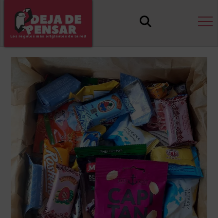
Los regalos más originales de la red