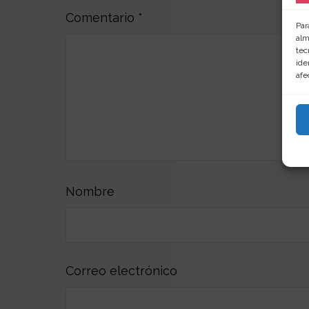
Comentario
*
Par
alm
tec
ide
afe
Nombre
Correo electrónico