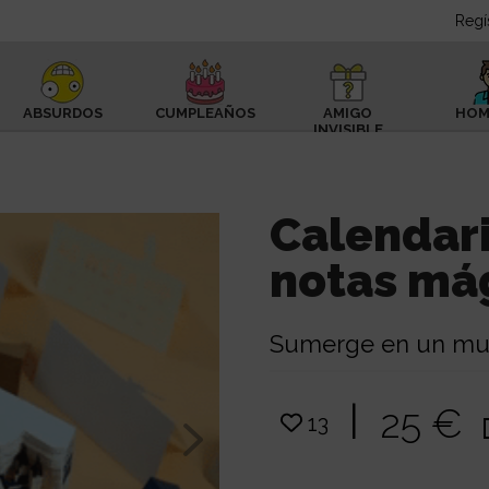
Regí
ABSURDOS
CUMPLEAÑOS
AMIGO
HOM
INVISIBLE
Calendari
notas má
Sumerge en un mun
|
25 €
13