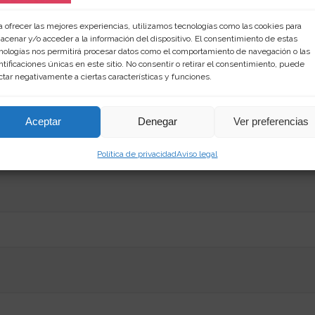
a ofrecer las mejores experiencias, utilizamos tecnologías como las cookies para
acenar y/o acceder a la información del dispositivo. El consentimiento de estas
nologías nos permitirá procesar datos como el comportamiento de navegación o las
ntificaciones únicas en este sitio. No consentir o retirar el consentimiento, puede
ctar negativamente a ciertas características y funciones.
Aceptar
Denegar
Ver preferencias
Política de privacidad
Aviso legal