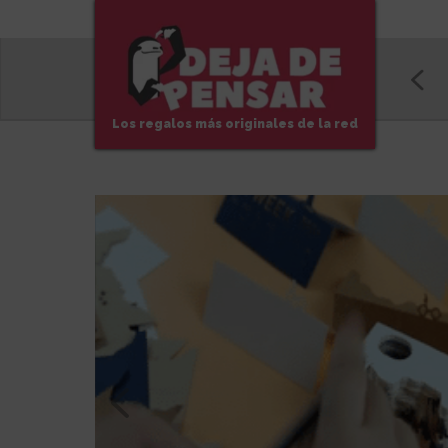
Los regalos más originales de la red