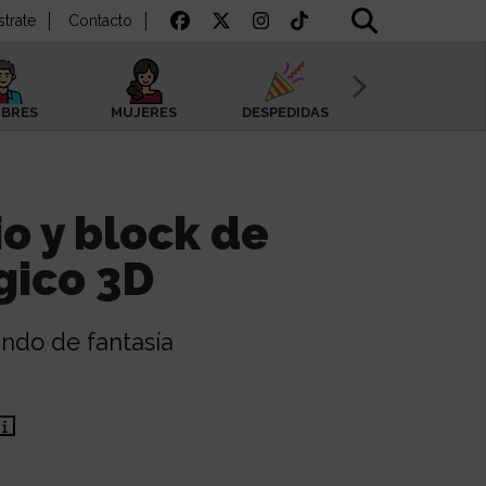
strate
Contacto
BRES
MUJERES
DESPEDIDAS
SAN VALENTÍN
o y block de
gico 3D
do de fantasía