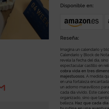
Disponible en:
Reseña:
Imagina un calendario y blo
Calendario y Block de Not
revela la fecha del día, si
espectacular castillo en rel
cobra vida en tres dimen
majestuosos.
A medida que
en una fortaleza encantada
un adorno maravilloso para
cada día vivido. Este calen
organizado, sino que tamb
belleza.
Haz que cada día
tu rutina en una aventura