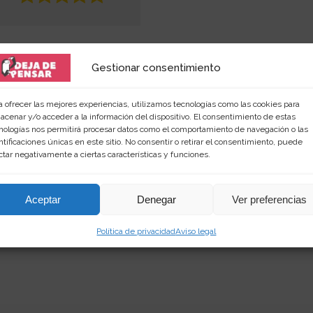
Gestionar consentimiento
a ofrecer las mejores experiencias, utilizamos tecnologías como las cookies para
acenar y/o acceder a la información del dispositivo. El consentimiento de estas
nologías nos permitirá procesar datos como el comportamiento de navegación o las
ntificaciones únicas en este sitio. No consentir o retirar el consentimiento, puede
 amante de las palabras y de los productos singular
ctar negativamente a ciertas características y funciones.
rimientos en
dejadepensar.com
. Me gusta el mar y dis
Aceptar
Denegar
Ver preferencias
Política de privacidad
Aviso legal