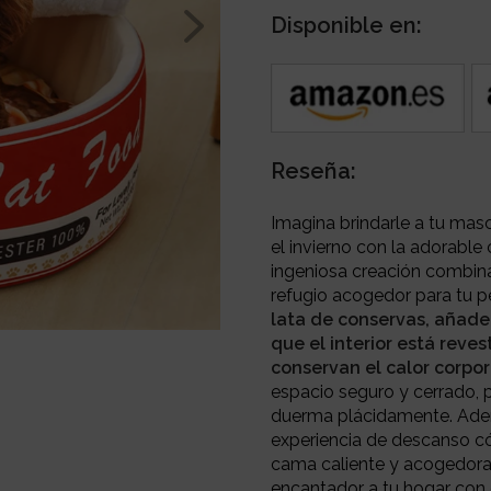
Disponible en:
Reseña:
Imagina brindarle a tu mas
el invierno con la adorabl
ingeniosa creación combina
refugio acogedor para tu 
lata de conservas, añade
que el interior está rev
conservan el calor corpor
espacio seguro y cerrado, 
duerma plácidamente. Ademá
experiencia de descanso c
cama caliente y acogedora
encantador a tu hogar con 