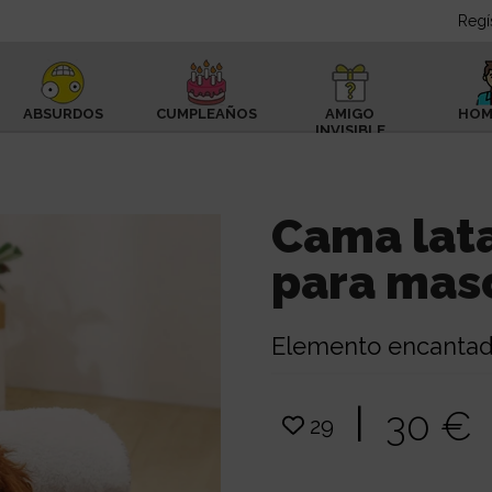
Regí
ABSURDOS
CUMPLEAÑOS
AMIGO
HOM
INVISIBLE
Cama lat
para mas
Elemento encantad
|
30 €
29