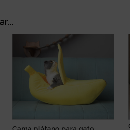
r...
Cama plátano para gato