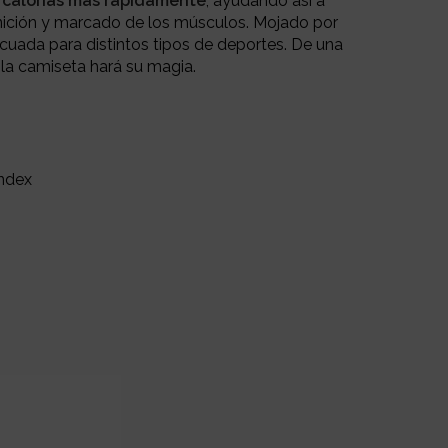
calorías más
rápidamente
, ayudando así a
inición y marcado de los músculos. Mojado por
cuada para distintos tipos de deportes. D
e una
la camiseta hará su magia.
ándex