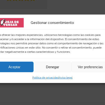
Gestionar consentimiento
a ofrecer las mejores experiencias, utilizamos tecnologías como las cookies para
acenar y/o acceder a la información del dispositivo. El consentimiento de estas
nologías nos permitirá procesar datos como el comportamiento de navegación o las
ntificaciones únicas en este sitio. No consentir o retirar el consentimiento, puede
 amante de las palabras y de los productos singular
ctar negativamente a ciertas características y funciones.
rimientos en
dejadepensar.com
. Me gusta el mar y dis
Aceptar
Denegar
Ver preferencias
Política de privacidad
Aviso legal