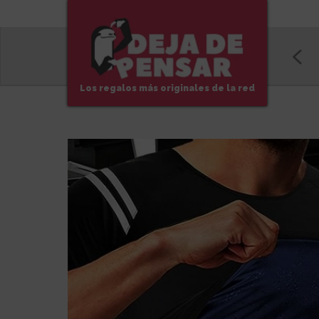
Los regalos más originales de la red