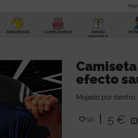
Regí
ABSURDOS
CUMPLEAÑOS
AMIGO
HOM
INVISIBLE
Camiseta
efecto s
Mojado por dentro,
|
5 €
10