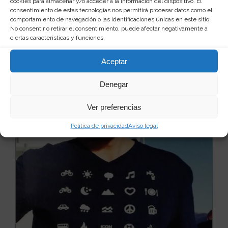
cookies para almacenar y/o acceder a la información del dispositivo. El
consentimiento de estas tecnologías nos permitirá procesar datos como el
comportamiento de navegación o las identificaciones únicas en este sitio.
Camiseta musculosa fitness para
No consentir o retirar el consentimiento, puede afectar negativamente a
hombre
ciertas características y funciones.
Te gustaría parecerte a Dwayne Johnson, aunque
solo fuera a ratos? Parecer un auténtico hombre
Aceptar
forni...
Leer más
24
5 €
Denegar
Ver producto
Ver preferencias
Política de privacidad
Aviso legal