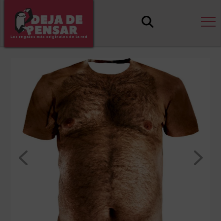
Los regalos más originales de la red