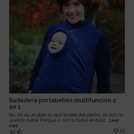
Sudadera portabebés multifunción 2
en 1
No, no es un alien lo que te sale del pecho, es solo tu
querido bebé. Porque, ir con tu bebé en braz...
Leer
más
27
30 €