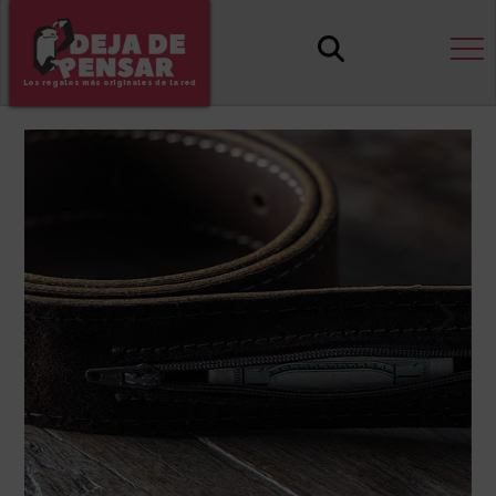
Los regalos más originales de la red