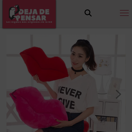
Los regalos más originales de la red