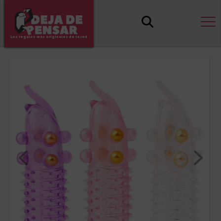
Los regalos más originales de la red