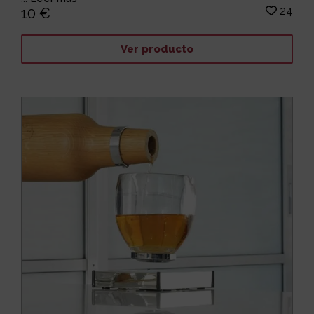
24
10 €
Ver producto