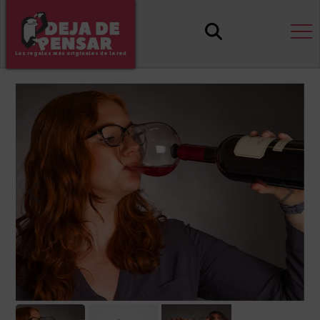
Los regalos más originales de la red