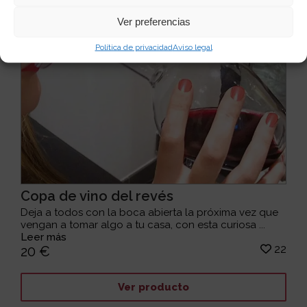
Ver preferencias
Política de privacidad
Aviso legal
Copa de vino del revés
Deja a todos con la boca abierta la próxima vez que
vengan a tomar algo a tu casa, con esta curiosa ...
Leer más
22
20 €
Ver producto