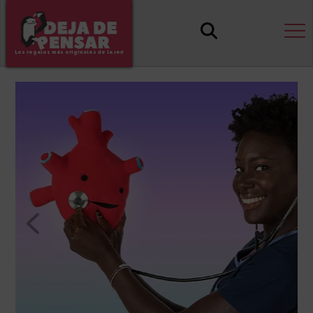
Los regalos más originales de la red