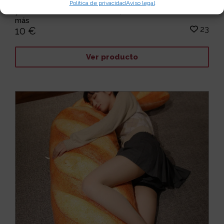
La almohada foca reproduce todas las características
Política de privacidad
Aviso legal
y hasta el más mínimo detalle, de una foca de v...
Leer
más
23
10 €
Ver producto