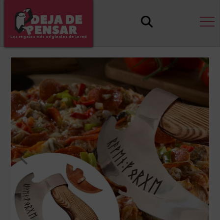
Los regalos más originales de la red