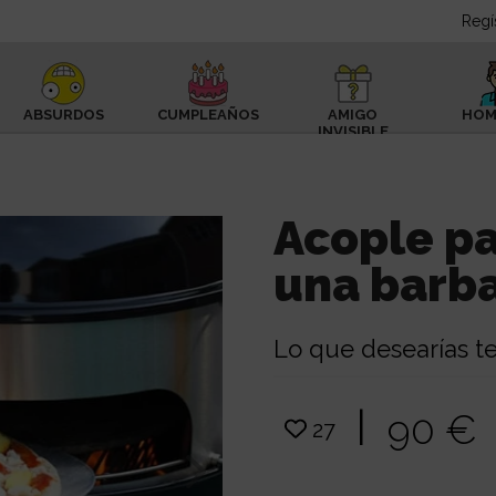
Regí
ABSURDOS
CUMPLEAÑOS
AMIGO
HOM
INVISIBLE
Acople pa
una barb
Lo que desearías t
|
90 €
27