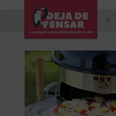
Los regalos más originales de la red