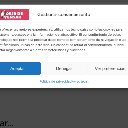
Gestionar consentimiento
a ofrecer las mejores experiencias, utilizamos tecnologías como las cookies para
acenar y/o acceder a la información del dispositivo. El consentimiento de estas
 amante de las palabras y de los productos singular
nologías nos permitirá procesar datos como el comportamiento de navegación o las
rimientos en
dejadepensar.com
. Me gusta el mar y dis
ntificaciones únicas en este sitio. No consentir o retirar el consentimiento, puede
ctar negativamente a ciertas características y funciones.
Aceptar
Denegar
Ver preferencias
Política de privacidad
Aviso legal
r...