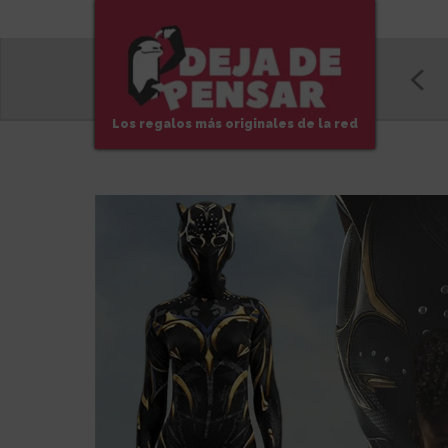
Los regalos más originales de la red