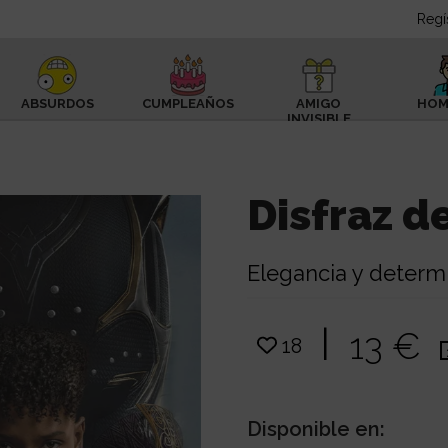
Regí
ABSURDOS
CUMPLEAÑOS
AMIGO
HOM
INVISIBLE
Disfraz d
Elegancia y determ
|
13 €
18
Disponible en: