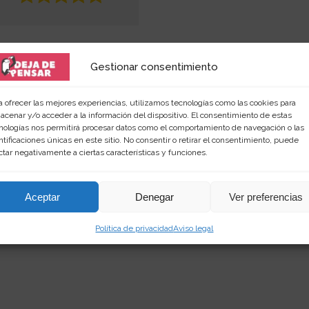
Gestionar consentimiento
a ofrecer las mejores experiencias, utilizamos tecnologías como las cookies para
acenar y/o acceder a la información del dispositivo. El consentimiento de estas
nologías nos permitirá procesar datos como el comportamiento de navegación o las
ntificaciones únicas en este sitio. No consentir o retirar el consentimiento, puede
 amante de las palabras y de los productos singular
ctar negativamente a ciertas características y funciones.
rimientos en
dejadepensar.com
. Me gusta el mar y dis
Aceptar
Denegar
Ver preferencias
Política de privacidad
Aviso legal