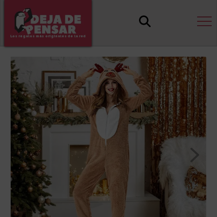
Los regalos más originales de la red