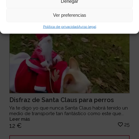
Denegar
Ver preferencias
Política de privacidad
Aviso legal
Disfraz de Santa Claus para perros
Ya te digo yo que nunca Santa Claus habrá tenido un
medio de transporte tan fantástico como este que...
Leer más
25
12 €