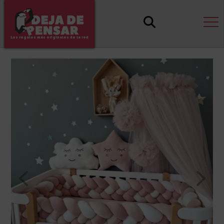
Los regalos más originales de la red