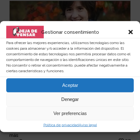
Gestionar consentimiento
Para ofrecer las mejores experiencias, utilizamos tecnologías como las
cookies para almacenar y/o acceder a la información del dispositivo. El
consentimiento de estas tecnologías nos permitirá procesar datos como el
comportamiento de navegación o las identificaciones únicas en este sitio.
No consentir o retirar el consentimiento, puede afectar negativamente a
ciertas características y funciones.
Aceptar
Denegar
Sudadera portabebés multifunción 2
Ver preferencias
en 1
No, no es un alien lo que te sale del pecho, es solo tu
Política de privacidad
Aviso legal
querido bebé. Porque, ir con tu bebé en braz...
Leer
más