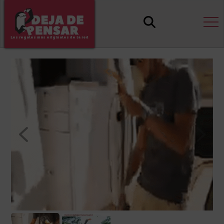
Los regalos más originales de la red