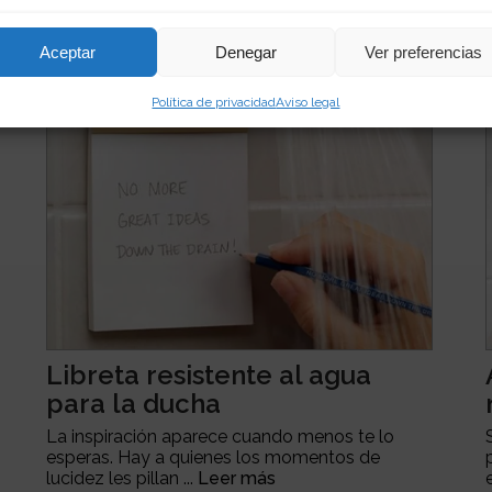
Aceptar
Denegar
Ver preferencias
Política de privacidad
Aviso legal
Libreta resistente al agua
para la ducha
La inspiración aparece cuando menos te lo
esperas. Hay a quienes los momentos de
lucidez les pillan ...
Leer más