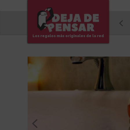
Los regalos más originales de la red