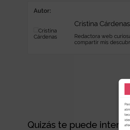
Autor:
Cristina Cárdenas
Redactora web curiosa,
compartir mis descub
Par
alm
tec
ide
Quizás te puede interesa
afe