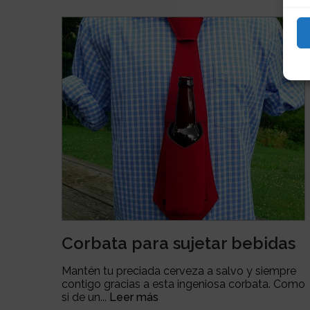
Corbata para sujetar bebidas
Mantén tu preciada cerveza a salvo y siempre
contigo gracias a esta ingeniosa corbata. Como
si de un...
Leer más