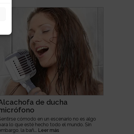
Alcachofa de ducha
micrófono
Sentirse cómodo en un escenario no es algo
para lo que esté hecho todo el mundo. Sin
embargo, la bañ...
Leer más