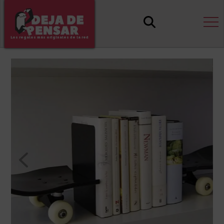
Los regalos más originales de la red