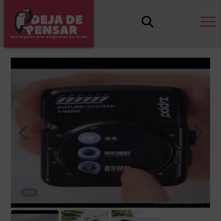
Los regalos más originales de la red