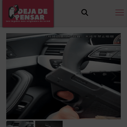
Los regalos más originales de la red