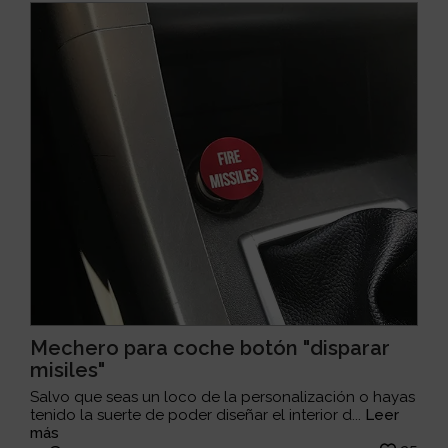
Mechero para coche botón "disparar
misiles"
Salvo que seas un loco de la personalización o hayas
tenido la suerte de poder diseñar el interior d...
Leer
más