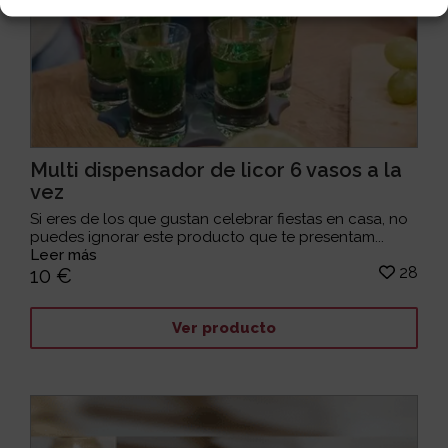
Multi dispensador de licor 6 vasos a la
vez
Si eres de los que gustan celebrar fiestas en casa, no
puedes ignorar este producto que te presentam...
Leer más
28
10 €
Ver producto