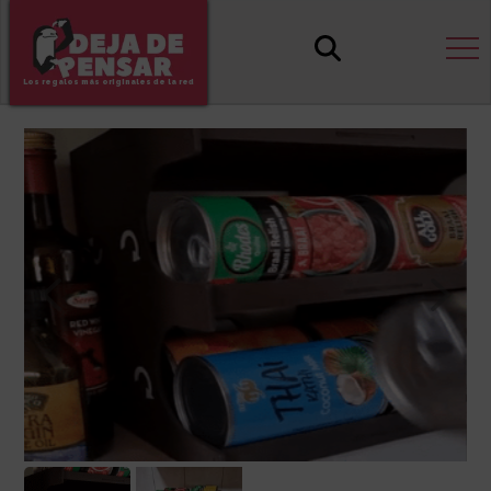
Los regalos más originales de la red