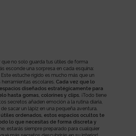
 que no solo guarda tus útiles de forma
ás esconde una sorpresa en cada esquina:
 Este estuche rígido es mucho más que un
 herramientas escolares.
Cada vez que lo
 espacios diseñados estratégicamente para
elo hasta gomas, colorines y clips.
¡Todo tiene
os secretos añaden emoción a la rutina diaria,
o de sacar un lápiz en una pequeña aventura.
tiles ordenados, estos espacios ocultos te
odo lo que necesitas de forma discreta y
e, estarás siempre preparado para cualquier
e qué más secretos descubrirás en su interior!