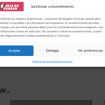
Gestionar consentimiento
 amante de las palabras y de los productos singular
a ofrecer las mejores experiencias, utilizamos tecnologías como las cookies para
rimientos en
dejadepensar.com
. Me gusta el mar y dis
acenar y/o acceder a la información del dispositivo. El consentimiento de estas
nologías nos permitirá procesar datos como el comportamiento de navegación o las
ntificaciones únicas en este sitio. No consentir o retirar el consentimiento, puede
ctar negativamente a ciertas características y funciones.
Aceptar
Denegar
Ver preferencias
Política de privacidad
Aviso legal
r...