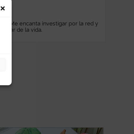
es. Me encanta investigar por la red y
frutar de la vida.