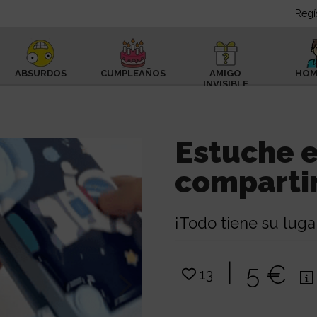
Regí
ABSURDOS
CUMPLEAÑOS
AMIGO
HOM
INVISIBLE
Estuche e
comparti
¡Todo tiene su luga
|
5 €
13