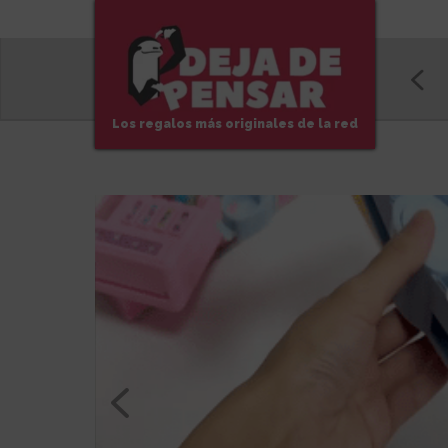
Los regalos más originales de la red