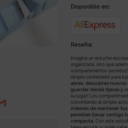
Disponible en:
Reseña:
Imagina un estuche escolar
organizada, sino que adem
¡compartimentos secretos!
simple contenedor para tus
abres, descubres nuevos
guardar desde tijeras y c
su lugar! Los compartiment
convirtiendo el simple act
Además de mantener tus ú
permiten llevar contigo t
compacta.
Con este estuch
tarea escolar, ¡y quién sab