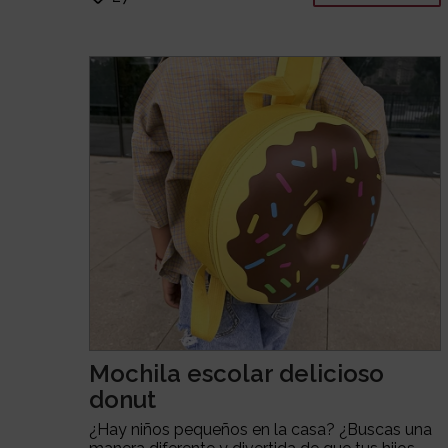
Mochila escolar delicioso
donut
¿Hay niños pequeños en la casa? ¿Buscas una