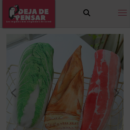
Los regalos más originales de la red