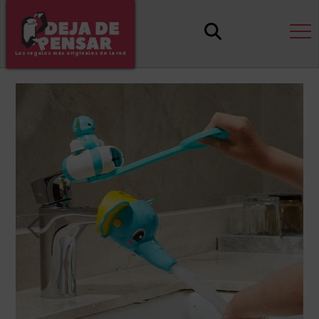
Los regalos más originales de la red