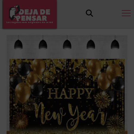
Los regalos más originales de la red