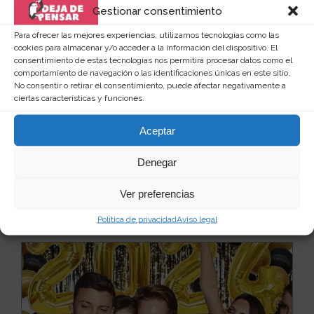
Gestionar consentimiento
Para ofrecer las mejores experiencias, utilizamos tecnologías como las
cookies para almacenar y/o acceder a la información del dispositivo. El
consentimiento de estas tecnologías nos permitirá procesar datos como el
comportamiento de navegación o las identificaciones únicas en este sitio.
No consentir o retirar el consentimiento, puede afectar negativamente a
Cortinas de malla metálica para fiestas
ciertas características y funciones.
Si estás pensando en organizar una reunión o
Aceptar
quedada con amigos o familiares, recuerda que
cualquier...
Leer más
23
5 €
Denegar
Ver preferencias
Ver producto
Política de privacidad
Aviso legal