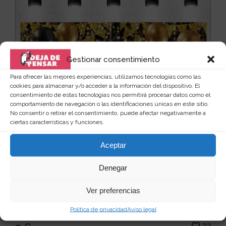
Gestionar consentimiento
Para ofrecer las mejores experiencias, utilizamos tecnologías como las
cookies para almacenar y/o acceder a la información del dispositivo. El
consentimiento de estas tecnologías nos permitirá procesar datos como el
comportamiento de navegación o las identificaciones únicas en este sitio.
No consentir o retirar el consentimiento, puede afectar negativamente a
ciertas características y funciones.
Aceptar
Denegar
Fondo de fotografía de Feliz Año
Nuevo
Ver preferencias
La época más bonita del año ya está a la vuelta de la
esquina, y con ella viene la noche más especia...
Leer
Política de privacidad
Aviso legal
más
32