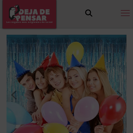
Los regalos más originales de la red