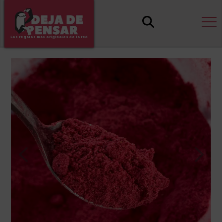
Los regalos más originales de la red