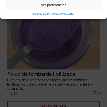
Ver preferencias
Política de privacidad
Aviso legal
Polvo de lombarda liofilizada
Bienvenido al reino de las maravillas botánicas
liofilizadas. Descubre el vibrante y apasionante mun...
Leer más
9
14 €
Ver producto