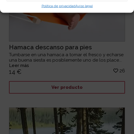
Política de privacidad
Aviso legal
Hamaca descanso para pies
Tumbarse en una hamaca a tomar el fresco y echarse
una buena siesta es posiblemente uno de los place...
Leer más
26
14 €
Ver producto