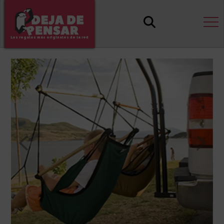
Los regalos más originales de la red