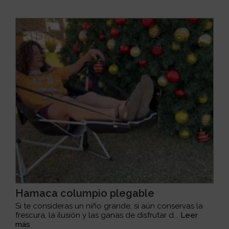
Hamaca columpio plegable
Si te consideras un niño grande, si aún conservas la
frescura, la ilusión y las ganas de disfrutar d...
Leer
más